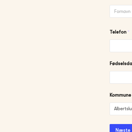
First
Telefon
*
Fødselsd
Kommune
Næste