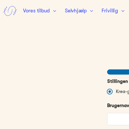
Krea Gruppeleder
Vores tilbud
Selvhjælp
Frivillig
Stillingen
Krea-
Brugerna