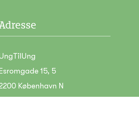
Adresse
UngTilUng
Esromgade 15, 5
2200 København N
Email: hej@ungtilung.com
CVR:30940261