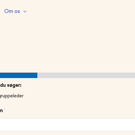
Om os
 du søger:
gruppeleder
vn
*