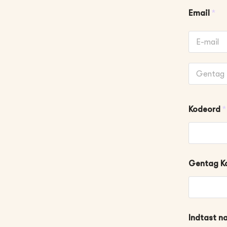
Email
*
Email
Confirm
Email
Kodeord
*
Gentag K
Indtast n