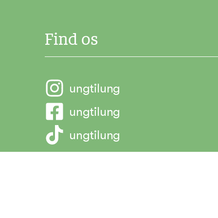
Find os
ungtilung
ungtilung
ungtilung
Vi understøtter FN's