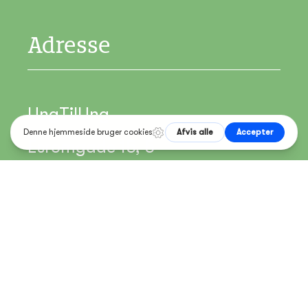
Adresse
UngTilUng
Esromgade 15, 5
2200 København N
Email: hej@ungtilung.com
CVR:30940261