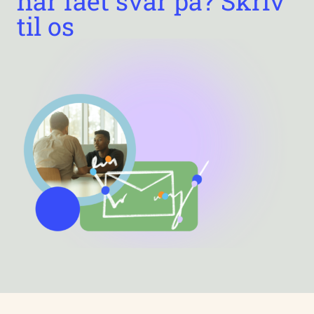
har fået svar på? Skriv
til os