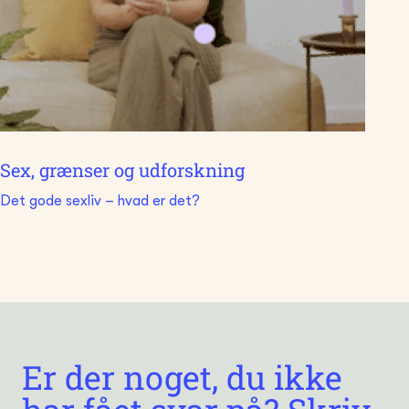
Sex, grænser og udforskning
Det gode sexliv – hvad er det?
Er der noget, du ikke